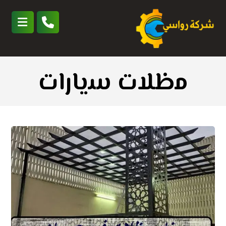
ﻣظﻼت ﺳﻳﺎرات