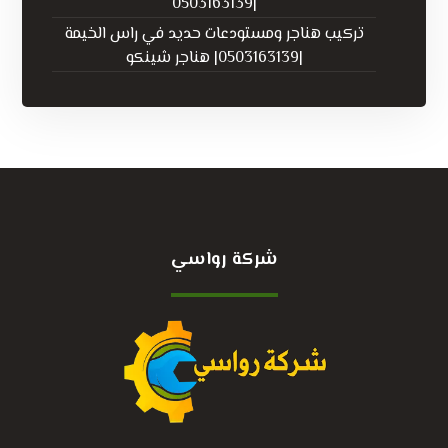
|0503163139
تركيب هناجر ومستودعات حديد في راس الخيمة
|0503163139| هناجر شينكو
شركة رواسي