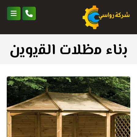
ﺑﻧﺎء ﻣظﻼت اﻟﻘﻳوﻳن