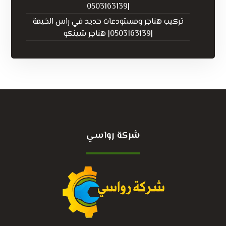
|0503163139
تركيب هناجر ومستودعات حديد في راس الخيمة
|0503163139| هناجر شينكو
شركة رواسي