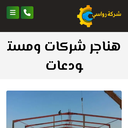
هناجر شركات ومست
ودعات