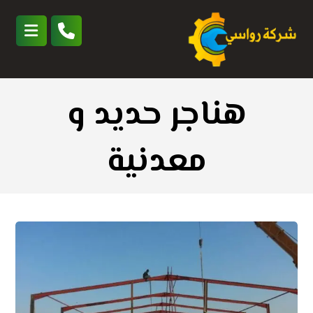
هناجر حديد و
معدنية