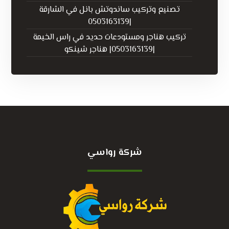
تصنيع وتركيب ساندوتش بانل في الشارقة
|0503163139
تركيب هناجر ومستودعات حديد في راس الخيمة
|0503163139| هناجر شينكو
شركة رواسي