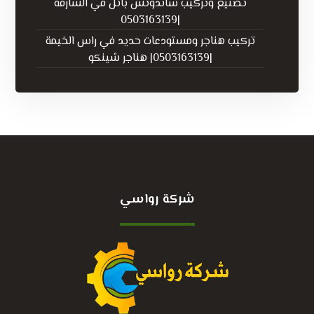
تصنيع وتركيب ساندوتش بانل في الشارقة
|0503163139
تركيب هناجر ومستودعات حديد في راس الخيمة
|0503163139| هناجر شينكو
شركة رواسي