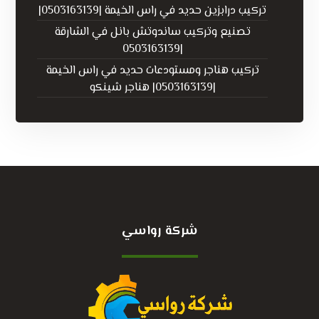
تركيب درابزين حديد في راس الخيمة |0503163139|
تصنيع وتركيب ساندوتش بانل في الشارقة
|0503163139
تركيب هناجر ومستودعات حديد في راس الخيمة
|0503163139| هناجر شينكو
شركة رواسي