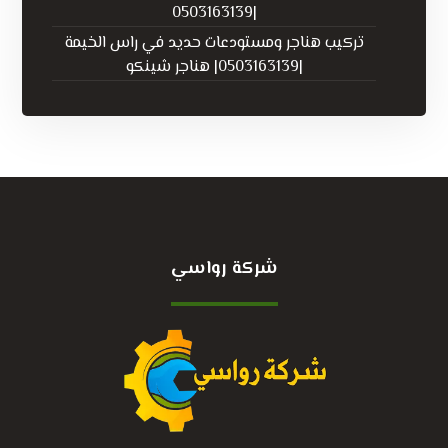
|0503163139
تركيب هناجر ومستودعات حديد في راس الخيمة
|0503163139| هناجر شينكو
شركة رواسي