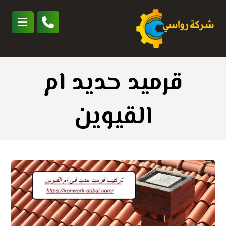
قرميد حديد ام
القيوين