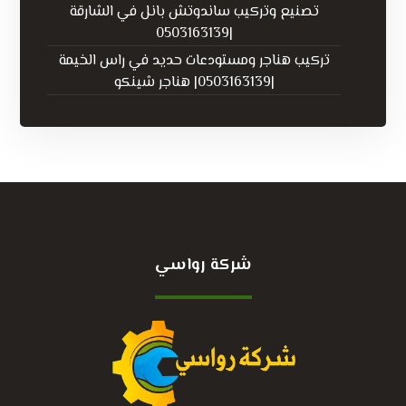
تصنيع وتركيب ساندوتش بانل في الشارقة
|0503163139
تركيب هناجر ومستودعات حديد في راس الخيمة
|0503163139| هناجر شينكو
شركة رواسي