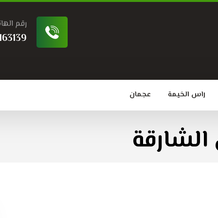
رقم الها
163139
راس الخيمة
عجمان
الشارقة