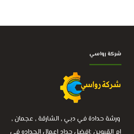
شركة رواسي
ورشة حدادة في دبي , الشارقة , عجمان ,
ام القيوين :افضل حداد اعمال الحداده في