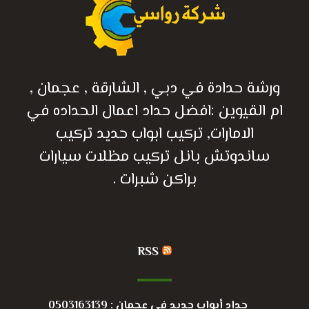
ورشة حدادة في دبي , الشارقة , عجمان ,
ام القيوين :افضل حداد اعمال الحداده في
الامارات, تركيب ابواب حديد تركيب
ساندوتش بانل تركيب مظلات سيارات
براكن شبرات .
RSS
حداد أبواب حديد في عجمان : 0503163139