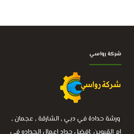
شركة رواسي
ورشة حدادة في دبي , الشارقة , عجمان ,
ام القيوين :افضل حداد اعمال الحداده في