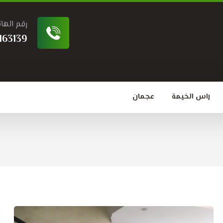
رقم الها
163139
راس الخيمة
عجمان