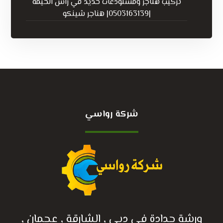
تركيب هناجر ومستودعات حديد في راس الخيمة
|0503163139| هناجر شينكو
شركة رواسي
ورشة حدادة في دبي , الشارقة , عجمان ,