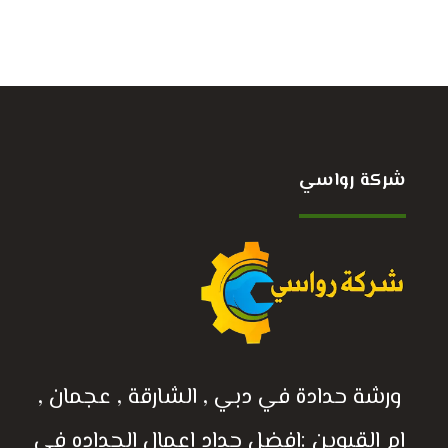
شركة رواسي
ورشة حدادة في دبي , الشارقة , عجمان ,
ام القيوين :افضل حداد اعمال الحداده في