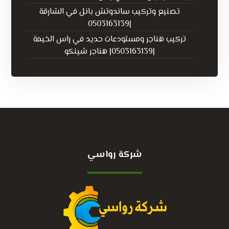
تصنيع وتركيب ساندوتش بانل في الشارقة
|0503163139
تركيب هناجر ومستودعات حديد في راس الخيمة
|0503163139| هناجر شينكو
شركة رواسي