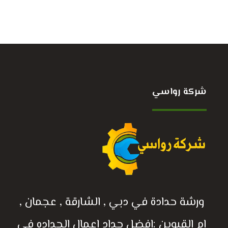
شركة رواسي
ورشة حدادة في دبي , الشارقة , عجمان ,
ام القيوين :افضل حداد اعمال الحداده في