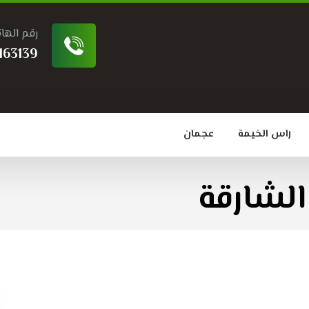
رقم الها
163139
راس الخيمة
عجمان
الشارقة