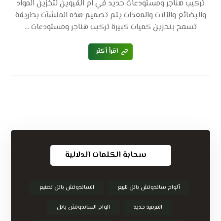
تركيب هناجر ومستودعات حديد في ام القيوين لتخزين المواد
والبضائع والآلات والمعدات يتم تصميم هذه المنشآت بطريقة
تسمح بتخزين كميات كبيرة تركيب هناجر ومستودعات ...
اقرأ أكثر
سحابة الكلمات الدلالية
ألواح ساندوتش بانل للبيع
الساندوتش بانل تصنيع
القرميد حديد
الواح الساندوتش بانل