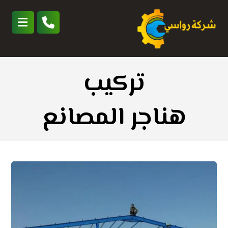
تركيب
هناجر المصانع