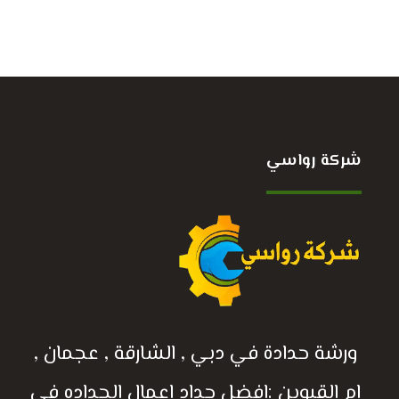
شركة رواسي
ورشة حدادة في دبي , الشارقة , عجمان ,
ام القيوين :افضل حداد اعمال الحداده في