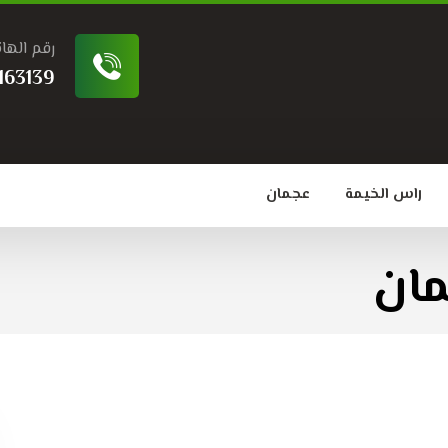
رقم الها
163139
راس الخيمة
عجمان
ان