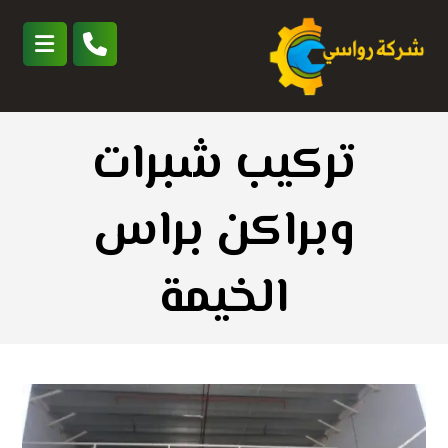
تركيب شبرات
وبراكن براس
الخيمة