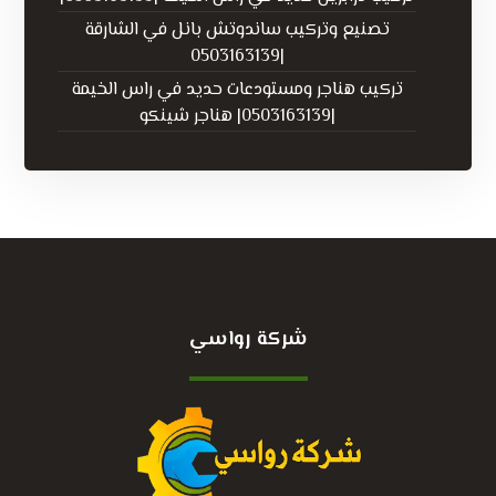
تصنيع وتركيب ساندوتش بانل في الشارقة
|0503163139
تركيب هناجر ومستودعات حديد في راس الخيمة
|0503163139| هناجر شينكو
شركة رواسي