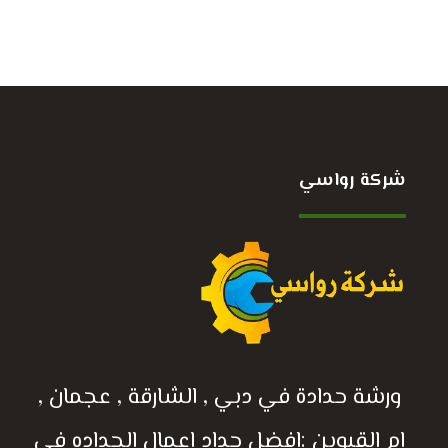
شركة رواسي
ورشة حدادة في دبي , الشارقة , عجمان ,
ام القيوين :افضل حداد اعمال الحداده في