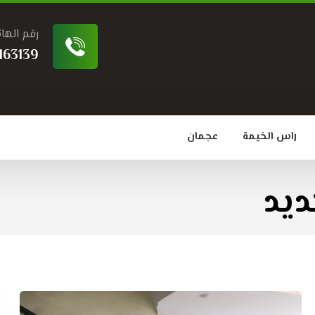
رقم الها
163139
راس الخيمة
عجمان
ديد