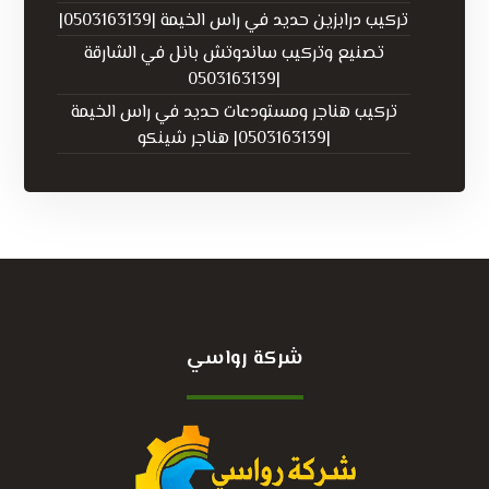
تركيب درابزين حديد في راس الخيمة |0503163139|
تصنيع وتركيب ساندوتش بانل في الشارقة
|0503163139
تركيب هناجر ومستودعات حديد في راس الخيمة
|0503163139| هناجر شينكو
شركة رواسي