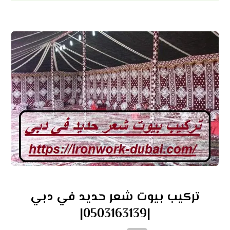
تركيب بيوت شعر حديد في دبي
|0503163139|