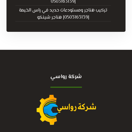
|0503163139
تركيب هناجر ومستودعات حديد في راس الخيمة
|0503163139| هناجر شينكو
شركة رواسي