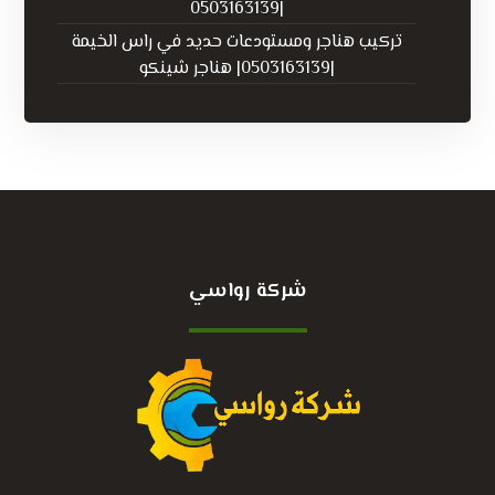
|0503163139
تركيب هناجر ومستودعات حديد في راس الخيمة
|0503163139| هناجر شينكو
شركة رواسي