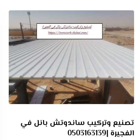
تصنيع وتركيب ساندوتش بانل في
الفجيرة |0503163139