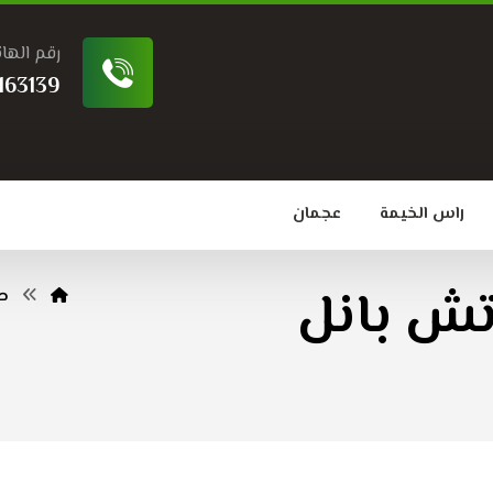
رقم الها
163139
راس الخيمة
عجمان
تش بانل
صف