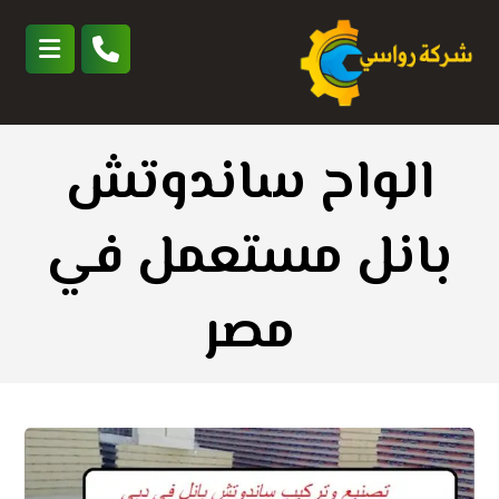
الواح ساندوتش
بانل مستعمل في
مصر