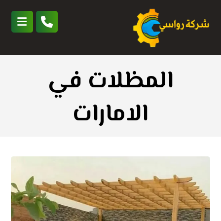
المظلات في
الامارات