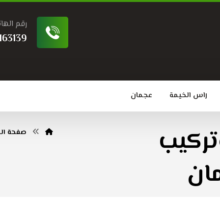
رقم الها
163139
راس الخيمة
عجمان
تركيب
صفحة الم
ان