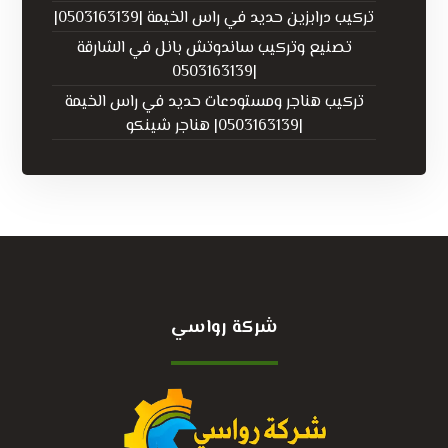
تركيب درابزين حديد في راس الخيمة |0503163139|
تصنيع وتركيب ساندوتش بانل في الشارقة
|0503163139
تركيب هناجر ومستودعات حديد في راس الخيمة
|0503163139| هناجر شينكو
شركة رواسي