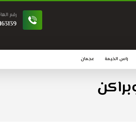
رقم الها
163139
راس الخيمة
عجمان
براكن