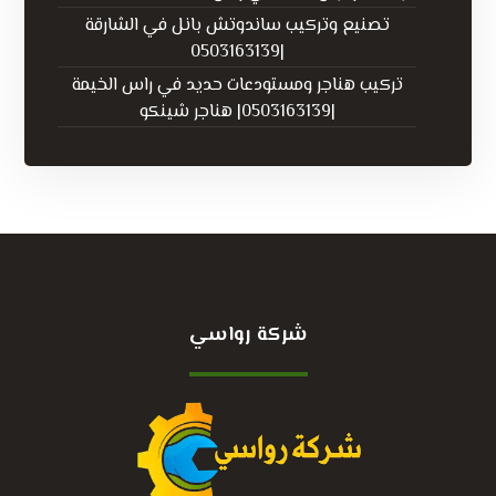
تصنيع وتركيب ساندوتش بانل في الشارقة
|0503163139
تركيب هناجر ومستودعات حديد في راس الخيمة
|0503163139| هناجر شينكو
شركة رواسي