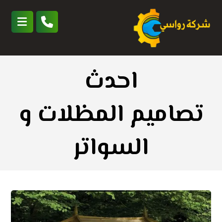
احدث
تصاميم المظلات و
السواتر