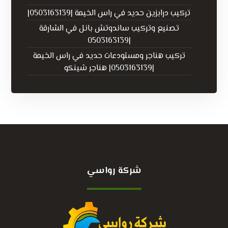
تركيب درابزين حديد في راس الخيمة |0503163139|
تصنيع وتركيب ساندوتش بانل في الشارقة
|0503163139
تركيب هناجر ومستودعات حديد في راس الخيمة
|0503163139| هناجر شينكو
شركة رواسي