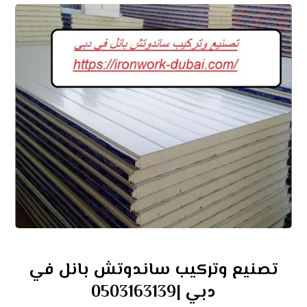
تصنيع وتركيب ساندوتش بانل في
دبي |0503163139