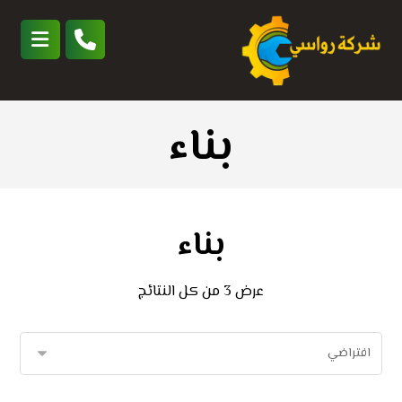
بناء
بناء
عرض ⁦3⁩ من كل النتائج