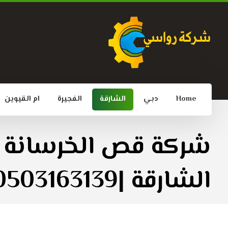
Home
دبي
الشارقة
الفجيرة
ام القيوين
شركة قص الخرسانة 
الشارقة |0503163139