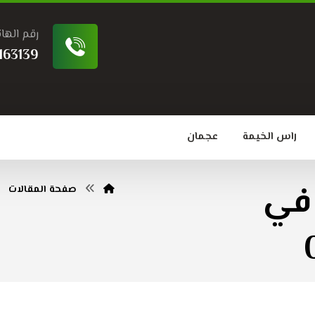
رقم الها
163139
راس الخيمة
عجمان
في
صفحة المقالات